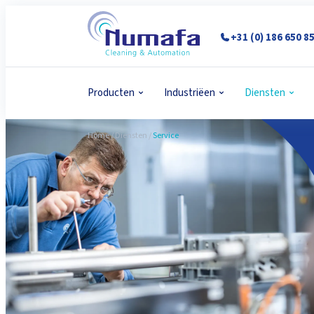
+31 (0) 186 650 8
Producten
Industriëen
Diensten
Home
/
Diensten
/
Service