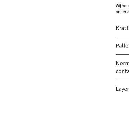
Wij hou
onder a
Krat
Palle
Norm
conta
Layer