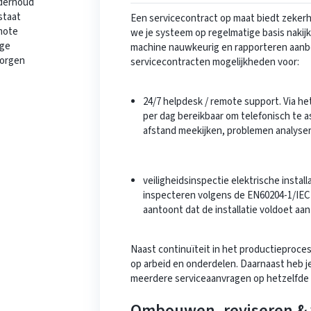
nderhoud
staat
Een servicecontract op maat biedt zekerhe
emote
we je systeem op regelmatige basis nakij
ige
machine nauwkeurig en rapporteren aanb
zorgen
servicecontracten mogelijkheden voor:
24/7 helpdesk / remote support. Via h
per dag bereikbaar om telefonisch te 
afstand meekijken, problemen analys
veiligheidsinspectie elektrische install
inspecteren volgens de EN60204-1/IEC
aantoont dat de installatie voldoet aan
Naast continuïteit in het productieproce
op arbeid en onderdelen. Daarnaast heb je 
meerdere serviceaanvragen op hetzelfde
Ombouwen, reviseren & 