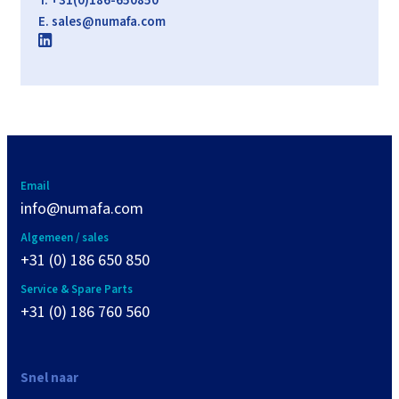
T.
+31(0)186-650850
E.
sales@numafa.com
Email
info@numafa.com
Algemeen / sales
+31 (0) 186 650 850
Service & Spare Parts
+31 (0) 186 760 560
Snel naar