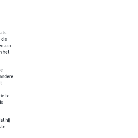
ats.
 die
en aan
n het
de
 andere
st
ie te
is
at hij
ste