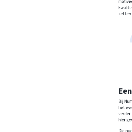
motivee
kwalite
zetten.
Een
Bij Num
het eve
verder 
hier ge
Die nuc