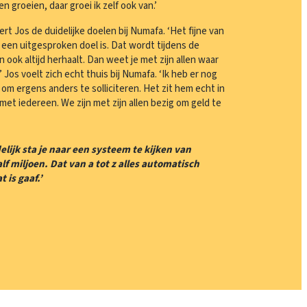
n groeien, daar groei ik zelf ook van.’
t Jos de duidelijke doelen bij Numafa. ‘Het fijne van
er een uitgesproken doel is. Dat wordt tijdens de
ook altijd herhaalt. Dan weet je met zijn allen waar
’ Jos voelt zich echt thuis bij Numafa. ‘Ik heb er nog
om ergens anders te solliciteren. Het zit hem echt in
t iedereen. We zijn met zijn allen bezig om geld te
elijk sta je naar een systeem te kijken van
f miljoen. Dat van a tot z alles automatisch
t is gaaf.’