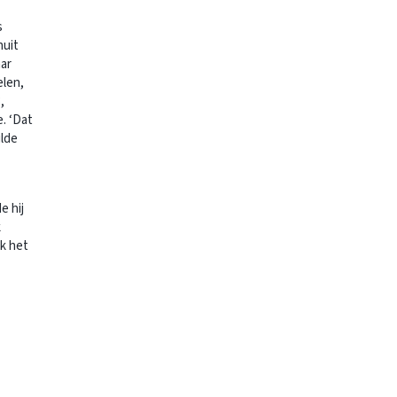
s
nuit
aar
elen,
,
. ‘Dat
ilde
e hij
k
k het