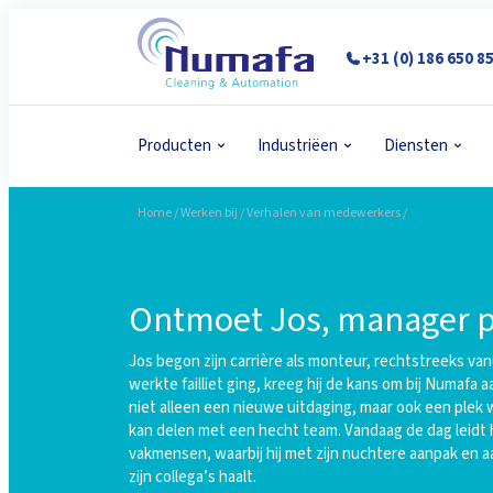
+31 (0) 186 650 8
Producten
Industriëen
Diensten
Home
/
Werken bij
/
Verhalen van medewerkers
/
Ontmoet Jos
Ontmoet Jos, manager p
Jos begon zijn carrière als monteur, rechtstreeks van
werkte failliet ging, kreeg hij de kans om bij Numafa 
niet alleen een nieuwe uitdaging, maar ook een plek wa
kan delen met een hecht team. Vandaag de dag leidt 
vakmensen, waarbij hij met zijn nuchtere aanpak en a
zijn collega’s haalt.