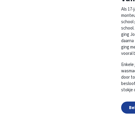
Als 17-
monteur
school 
school.
ging J
daarna 
ging me
vooral b
Enkele 
wasmach
door to
besloot
stokje 
Be