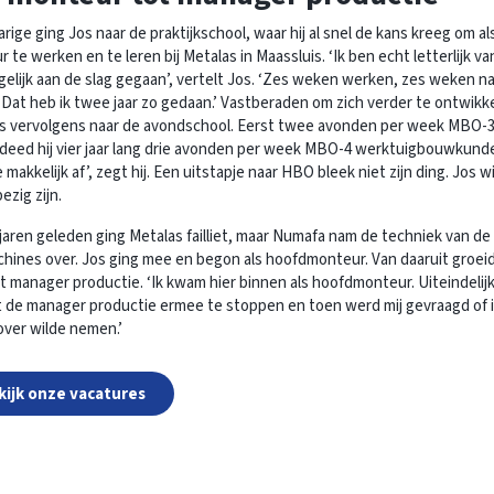
jarige ging Jos naar de praktijkschool, waar hij al snel de kans kreeg om al
 te werken en te leren bij Metalas in Maassluis. ‘Ik ben echt letterlijk va
gelijk aan de slag gegaan’, vertelt Jos. ‘Zes weken werken, zes weken n
 Dat heb ik twee jaar zo gedaan.’ Vastberaden om zich verder te ontwikk
os vervolgens naar de avondschool. Eerst twee avonden per week MBO-3
deed hij vier jaar lang drie avonden per week MBO-4 werktuigbouwkunde
 makkelijk af’, zegt hij. Een uitstapje naar HBO bleek niet zijn ding. Jos w
ezig zijn.
jaren geleden ging Metalas failliet, maar Numafa nam de techniek van de
ines over. Jos ging mee en begon als hoofdmonteur. Van daaruit groeid
t manager productie. ‘Ik kwam hier binnen als hoofdmonteur. Uiteindelij
 de manager productie ermee te stoppen en toen werd mij gevraagd of i
over wilde nemen.’
kijk onze vacatures