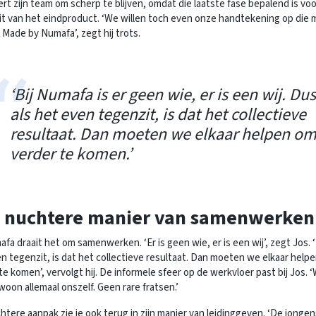
rt zijn team om scherp te blijven, omdat die laatste fase bepalend is vo
it van het eindproduct. ‘We willen toch even onze handtekening op die
 Made by Numafa’, zegt hij trots.
‘Bij Numafa is er geen wie, er is een wij. Dus
als het even tegenzit, is dat het collectieve
resultaat. Dan moeten we elkaar helpen o
verder te komen.’
 nuchtere manier van samenwerken
afa draait het om samenwerken. ‘Er is geen wie, er is een wij’, zegt Jos. 
n tegenzit, is dat het collectieve resultaat. Dan moeten we elkaar help
te komen’, vervolgt hij. De informele sfeer op de werkvloer past bij Jos. ‘W
woon allemaal onszelf. Geen rare fratsen.’
htere aanpak zie je ook terug in zijn manier van leidinggeven. ‘De jongen