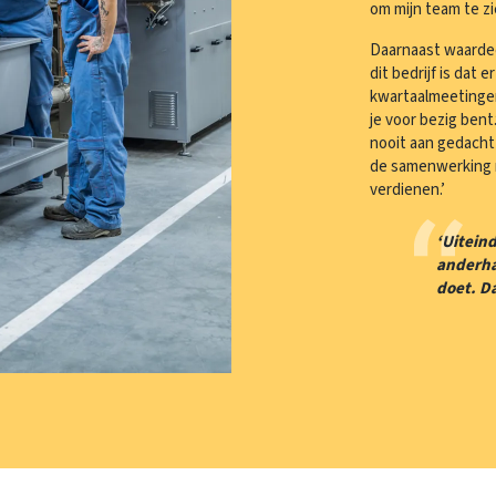
om mijn team te zie
Daarnaast waardeer
dit bedrijf is dat 
kwartaalmeetingen 
je voor bezig bent.
nooit aan gedacht 
de samenwerking me
verdienen.’
‘Uiteind
anderhal
doet. Da