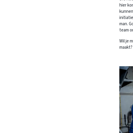
hier k
kunnen 
initiat
man. Go
team o
Wil je 
maakt