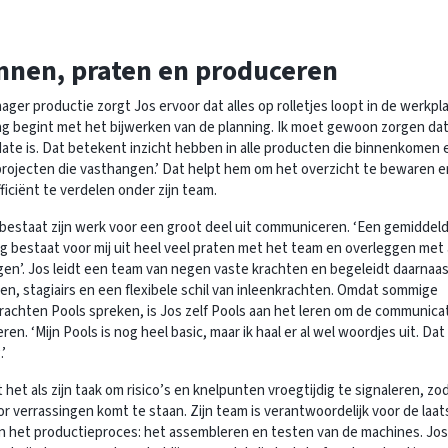
nnen, praten en produceren
ager productie zorgt Jos ervoor dat alles op rolletjes loopt in de werkpla
ag begint met het bijwerken van de planning. Ik moet gewoon zorgen dat
ate is. Dat betekent inzicht hebben in alle producten die binnenkomen 
rojecten die vasthangen.’ Dat helpt hem om het overzicht te bewaren e
ficiënt te verdelen onder zijn team.
bestaat zijn werk voor een groot deel uit communiceren. ‘Een gemiddel
 bestaat voor mij uit heel veel praten met het team en overleggen met
gen’. Jos leidt een team van negen vaste krachten en begeleidt daarnaa
gen, stagiairs en een flexibele schil van inleenkrachten. Omdat sommige
rachten Pools spreken, is Jos zelf Pools aan het leren om de communicat
ren. ‘Mijn Pools is nog heel basic, maar ik haal er al wel woordjes uit. Dat 
.’
t het als zijn taak om risico’s en knelpunten vroegtijdig te signaleren, zod
or verrassingen komt te staan. Zijn team is verantwoordelijk voor de laat
n het productieproces: het assembleren en testen van de machines. Jos