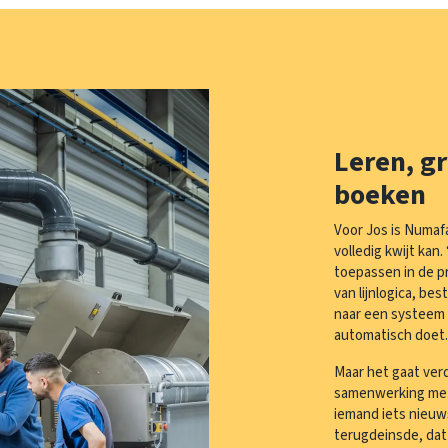
Leren, g
boeken
Voor Jos is Numafa
volledig kwijt kan.
toepassen in de pr
van lijnlogica, bes
naar een systeem t
automatisch doet. 
Maar het gaat verd
samenwerking met zi
iemand iets nieuws
terugdeinsde, dat 