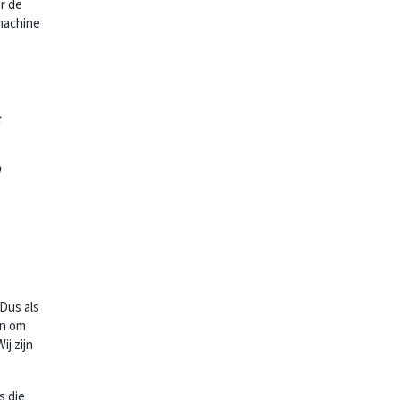
or de
 machine
m
‘Dus als
en om
ij zijn
s die