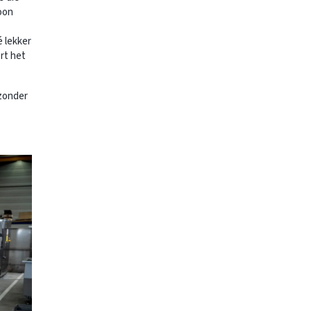
oon
é lekker
rt het
jzonder