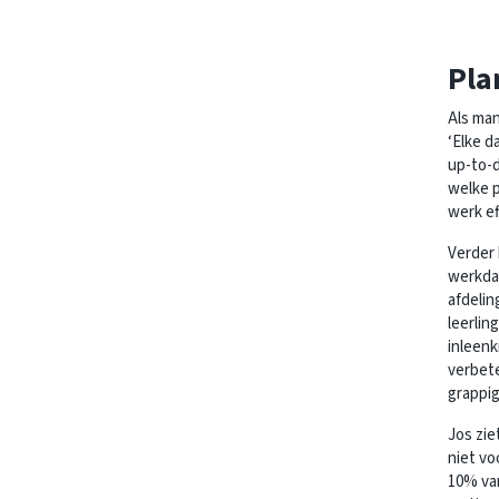
Pla
Als man
‘Elke d
up-to-d
welke p
werk ef
Verder 
werkdag
afdelin
leerlin
inleenk
verbete
grappig
Jos zie
niet vo
10% va